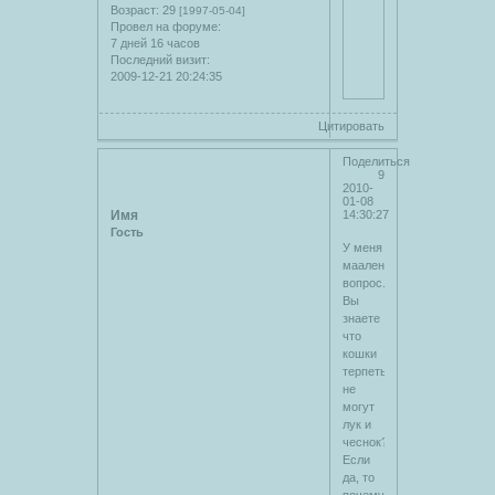
Возраст:
29
[1997-05-04]
Провел на форуме:
7 дней 16 часов
Последний визит:
2009-12-21 20:24:35
Цитировать
Поделиться
9
2010-
01-08
Имя
14:30:27
Гость
У меня
мааленький
вопрос.
Вы
знаете
что
кошки
терпеть
не
могут
лук и
чеснок?
Если
да, то
почему