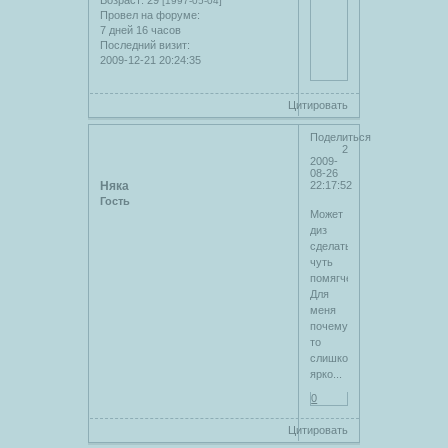
[1997-05-04]
Провел на форуме:
7 дней 16 часов
Последний визит:
2009-12-21 20:24:35
Цитировать
Поделиться
2
2009-
08-26
Няка
22:17:52
Гость
Может
диз
сделать
чуть
помягче?
Для
меня
почему-
то
слишком
ярко...
0
Цитировать