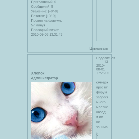
Приглашений:
0
Сообщений:
5
Уважение:
[+0/-0]
Позитив:
[+0/-0]
Провел на форуме:
57 минут
Последний визит:
2010-09-08 13:31:43
Цитировать
Поделиться
13
2010-
08-01
Хлопок
17:25:06
Администратор
сумерки
простите,
форум
забросили
много
месяцев
назад)
я им
не
занимаюсь
0