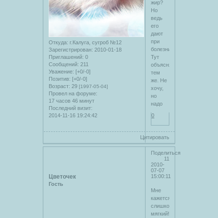
жир?
Но
ведь
его
дают
при
Откуда:
г.Калуга, сугроб №12
болезни?)
Зарегистрирован
: 2010-01-18
Приглашений:
0
Тут
Сообщений:
211
объясняется
Уважение:
[+0/-0]
тем
Позитив:
[+0/-0]
же. Не
Возраст:
29
[1997-05-04]
хочу,
Провел на форуме:
но
17 часов 46 минут
надо
Последний визит:
2014-11-16 19:24:42
0
Цитировать
Поделиться
11
2010-
07-07
Цветочек
15:00:11
Гость
Мне
кажется
слишком
мягкий!