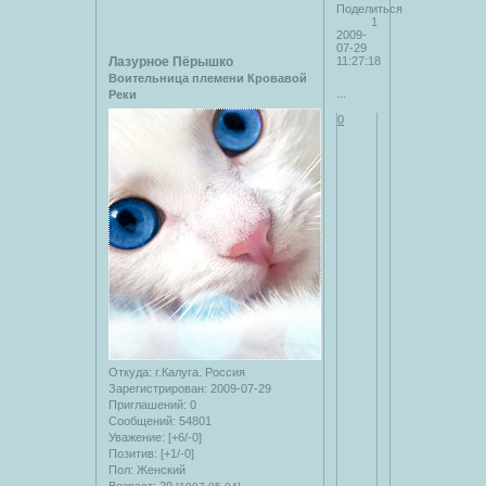
Поделиться
1
2009-
07-29
Лазурное Пёрышко
11:27:18
Воительница племени Кровавой
...
Реки
0
Откуда:
г.Калуга. Россия
Зарегистрирован
: 2009-07-29
Приглашений:
0
Сообщений:
54801
Уважение:
[+6/-0]
Позитив:
[+1/-0]
Пол:
Женский
Возраст:
29