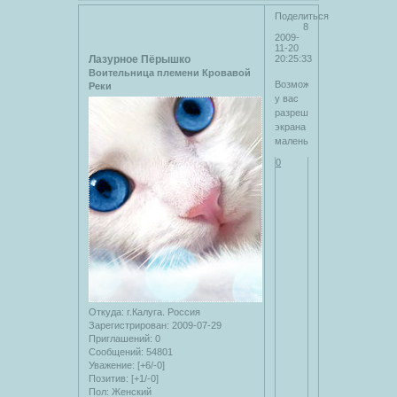
Поделиться
8
2009-
11-20
Лазурное Пёрышко
20:25:33
Воительница племени Кровавой
Возможно
Реки
у вас
разрешение
экрана
маленькое...
0
Откуда:
г.Калуга. Россия
Зарегистрирован
: 2009-07-29
Приглашений:
0
Сообщений:
54801
Уважение:
[+6/-0]
Позитив:
[+1/-0]
Пол:
Женский