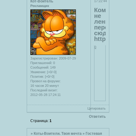
Кот-Воитель
17:22:44
Рекламщик
Кому
не
лень
переезжайте
сюда!
http://novayai
0
Зарегистрирован
: 2009-07-29
Приглашений:
0
Сообщений:
149
Уважение:
[+0/-0]
Позитив:
[+0/-0]
Провел на форуме:
16 часов 20 минут
Последний визит:
2012-05-28 17:24:11
Цитировать
Ответить
Страница:
1
»
Коты-Воители. Твоя мечта
»
Гостевая