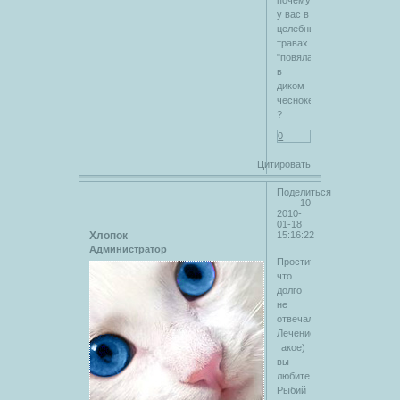
у вас в
целебных
травах
"повялаться
в
диком
чесноке"
?
0
Цитировать
Поделиться
10
2010-
01-18
Хлопок
15:16:22
Администратор
Простите
что
долго
не
отвечали.
Лечение
такое)
вы
любите
Рыбий