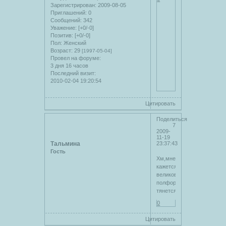
Зарегистрирован
: 2009-08-05
Приглашений:
0
Сообщений:
342
Уважение:
[+0/-0]
Позитив:
[+0/-0]
Пол:
Женский
Возраст:
29
[1997-05-04]
Провел на форуме:
3 дня 16 часов
Последний визит:
2010-02-04 19:20:54
Цитировать
Поделиться
7
2009-
11-19
Тальмина
23:37:43
Гость
Хм,мне
кажется,таблица
великовата.На
полфорума
тянется.
0
Цитировать