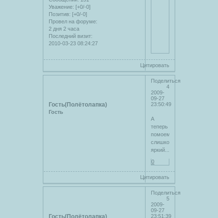
Уважение:
[+0/-0]
Позитив:
[+0/-0]
Провел на форуме:
2 дня 2 часа
Последний визит:
2010-03-23 08:24:27
Цитировать
Поделиться
4
2009-
09-27
Гость(Полётолапка)
23:50:49
Гость
А
теперь
помоему
слишком
яркий...
0
Цитировать
Поделиться
5
2009-
09-27
Гость(Полётолапка)
23:51:39