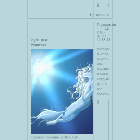
0
Цитировать
Поделиться
12
2010-
07-29
сумерки
12:33:22
Новичок
проверяйте
быстрее
анкеты
или
примите
меня я
каждый
день у
вас
проктически
0
Зарегистрирован
: 2010-07-20