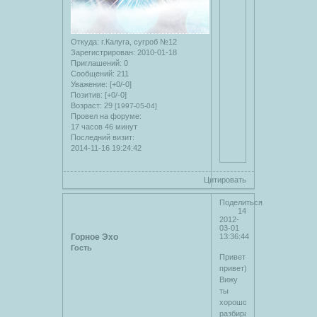
Откуда:
г.Калуга, сугроб №12
Зарегистрирован
: 2010-01-18
Приглашений:
0
Сообщений:
211
Уважение:
[+0/-0]
Позитив:
[+0/-0]
Возраст:
29
[1997-05-04]
Провел на форуме:
17 часов 46 минут
Последний визит:
2014-11-16 19:24:42
Цитировать
Поделиться
14
2012-
03-01
Горное Эхо
13:36:44
Гость
Привет-
привет)
Вижу
ты
хорошо
разбираешься