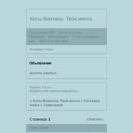
Коты-Воители. Твоя мечта
.
Территория КВ
Коты и Кошки
Правила
Кого ищем?
Стать одним из
нас
Войти в наш мир
Активные темы
Объявление
ФОРУМ ЗАКРЫТ
Привет, Гость!
Войдите
или
зарегистрируйтесь
.
»
Коты-Воители. Твоя мечта
»
Гостевая
книга
»
Замечания
Страница:
1
Ответить
Замечания