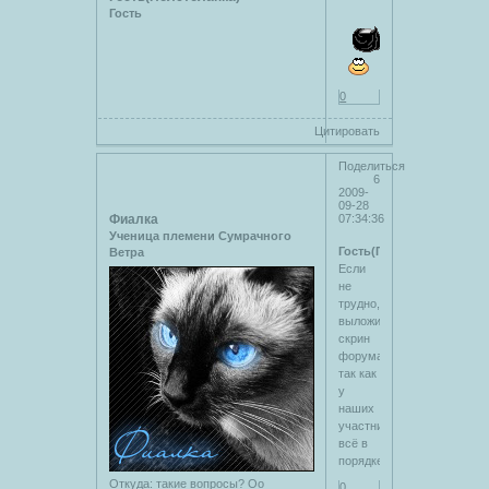
Гость
0
Цитировать
Поделиться
6
2009-
09-28
Фиалка
07:34:36
Ученица племени Сумрачного
Гость(Полётолапка)
Ветра
Если
не
трудно,
выложите
скрин
форума,
так как
у
наших
участников
всё в
порядке
Откуда:
такие вопросы? Оо
0